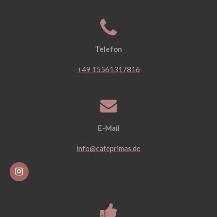
Telefon
+49 15561317816
E-Mail
info@cafeprimas.de
I
n
s
t
a